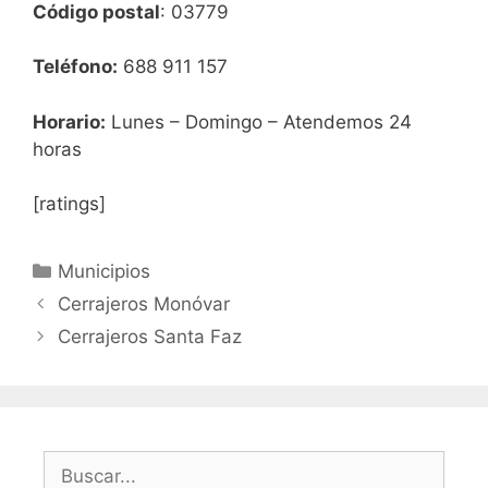
Código postal
: 03779
Teléfono:
688 911 157
Horario:
Lunes – Domingo – Atendemos 24
horas
[ratings]
Categorías
Municipios
Cerrajeros Monóvar
Cerrajeros Santa Faz
Buscar: